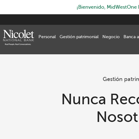
¡Bienvenido, MidWestOne Ba
Skip
to
main
Personal
Gestión patrimonial
Negocio
Banca a
content
Gestión patri
Nunca Rec
Nosot