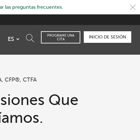
r las preguntas frecuentes.
PROGRAME UNA
INICIO DE SESIÓN
CITA
A, CFP®, CTFA
siones Que
íamos.