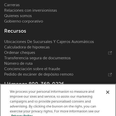
Carreras
Relaciones con inversionistas
Quienes somos
Gobierno corporativo
Recursos
Ubicaciones De Sucursales Y Cajeros Automáticos
Calculadora de hipotecas
Ordenar cheques
Transferencia segura de documentos
Número de ruta
Concienciación sobre el fraude
Pedido de escáner de depósito remoto
Llámenos 800-369-0226
We process your personal information to measure and
Nicolet National Bank
improve our sites and service, to assist our marketing
111 N. Washington Street
campaigns and to provide personalised content and
Green Bay, WI 54301
advertising. By clicking the button on the right, you can
exercise your privacy rights. For more information see our