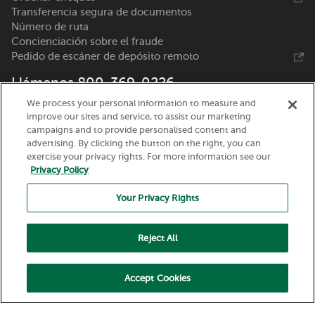
Transferencia segura de documentos
Número de ruta
Concienciación sobre el fraude
Pedido de escáner de depósito remoto
Llámenos 800-369-0226
We process your personal information to measure and
Nicolet National Bank
improve our sites and service, to assist our marketing
111 N. Washington Street
campaigns and to provide personalised content and
Green Bay, WI 54301
advertising. By clicking the button on the right, you can
exercise your privacy rights. For more information see our
Privacy Policy
Your Privacy Rights
Reject All
Routing Number:
075917937
© 2026 Nicolet National Bank. All Rights Reserved.
Accept Cookies
Member FDIC. Equal Housing Lender.