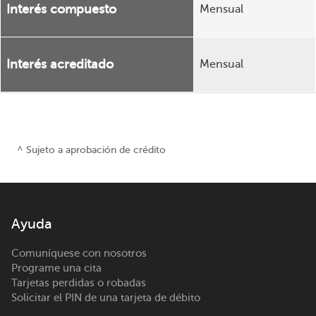
Interés compuesto
Mensual
Interés acreditado
Mensual
^ Sujeto a aprobación de crédito
Ayuda
Comuníquese con nosotros
Programe una cita
Tarjetas perdidas o robadas
Solicitar el PIN de una tarjeta de débito